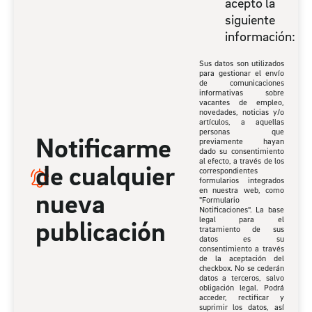
acepto la
siguiente
información:
Sus datos son utilizados
para gestionar el envío
de comunicaciones
informativas sobre
vacantes de empleo,
novedades, noticias y/o
artículos, a aquellas
personas que
Notificarme
previamente hayan
dado su consentimiento
al efecto, a través de los
de cualquier
correspondientes
formularios integrados
en nuestra web, como
nueva
"Formulario
Notificaciones". La base
publicación
legal para el
tratamiento de sus
datos es su
consentimiento a través
de la aceptación del
checkbox. No se cederán
datos a terceros, salvo
obligación legal. Podrá
acceder, rectificar y
suprimir los datos, así