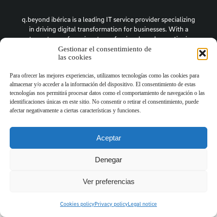
q.beyond ibérica is a leading IT service provider specializing
in driving digital transformation for businesses. With a
strong team of passionate professionals and expertise in
Cloud, SAP, data intelligence and software development, we
Gestionar el consentimiento de
empower our clients to thrive in the digital era.
las cookies
Para ofrecer las mejores experiencias, utilizamos tecnologías como las cookies para
almacenar y/o acceder a la información del dispositivo. El consentimiento de estas
tecnologías nos permitirá procesar datos como el comportamiento de navegación o las
identificaciones únicas en este sitio. No consentir o retirar el consentimiento, puede
afectar negativamente a ciertas características y funciones.
Aceptar
Denegar
Ver preferencias
Cookies policy
Privacy policy
Legal notice