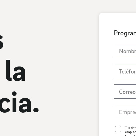
s
Program
 la
ia.
Tus dat
empleo,