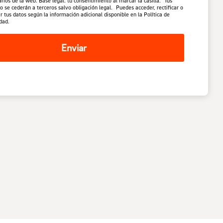
rios de la web. Base legal: tu consentimiento al marcar la casilla. Tus
o se cederán a terceros salvo obligación legal. Puedes acceder, rectificar o
r tus datos según la información adicional disponible en la Política de
dad.
Enviar