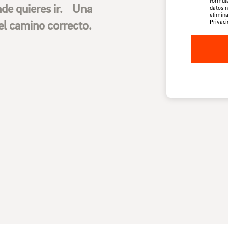
formula
nde quieres ir. Una
datos n
elimina
el camino correcto.
Privaci