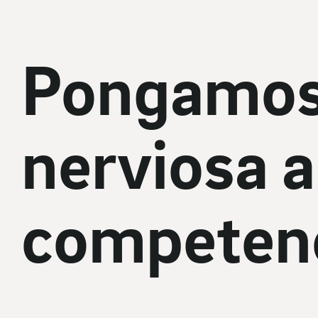
Pongamo
nerviosa a
competenc