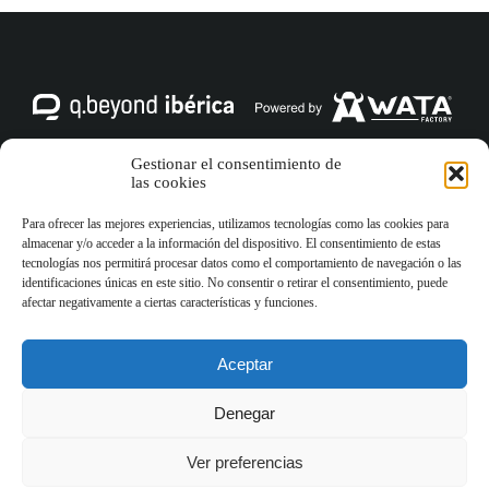
Gestionar el consentimiento de
las cookies
Aviso Legal
Política de privacidad
Política de cookies
Para ofrecer las mejores experiencias, utilizamos tecnologías como las cookies para
almacenar y/o acceder a la información del dispositivo. El consentimiento de estas
tecnologías nos permitirá procesar datos como el comportamiento de navegación o las
identificaciones únicas en este sitio. No consentir o retirar el consentimiento, puede
Respaldados por el Grupo q.beyond en Alemania, con más de 30
afectar negativamente a ciertas características y funciones.
años en entornos enterprise, combinamos precisión alemana y
compromiso español. Con nosotros, el IT es una ventaja
estratégica: segura, fiable y preparada para crecer.
Aceptar
Denegar
Ver preferencias